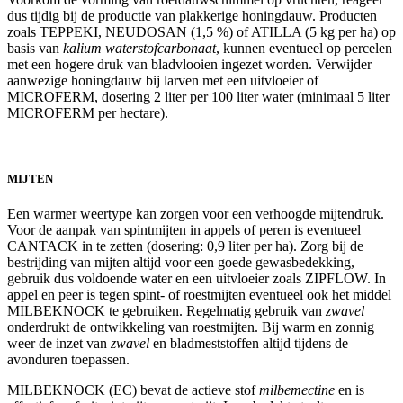
dus tijdig bij de productie van plakkerige honingdauw. Producten
zoals TEPPEKI, NEUDOSAN (1,5 %) of ATILLA (5 kg per ha) op
basis van
kalium waterstofcarbonaat
, kunnen eventueel op percelen
met een hogere druk van bladvlooien ingezet worden. Verwijder
aanwezige honingdauw bij larven met een uitvloeier of
MICROFERM, dosering 2 liter per 100 liter water (minimaal 5 liter
MICROFERM per hectare).
MIJTEN
Een warmer weertype kan zorgen voor een verhoogde mijtendruk.
Voor de aanpak van spintmijten in appels of peren is eventueel
CANTACK in te zetten (dosering: 0,9 liter per ha). Zorg bij de
bestrijding van mijten altijd voor een goede gewasbedekking,
gebruik dus voldoende water en een uitvloeier zoals ZIPFLOW. In
appel en peer is tegen spint- of roestmijten eventueel ook het middel
MILBEKNOCK te gebruiken. Regelmatig gebruik van
zwavel
onderdrukt de ontwikkeling van roestmijten. Bij warm en zonnig
weer de inzet van
zwavel
en bladmeststoffen altijd tijdens de
avonduren toepassen.
MILBEKNOCK (EC) bevat de actieve stof
milbemectine
en is