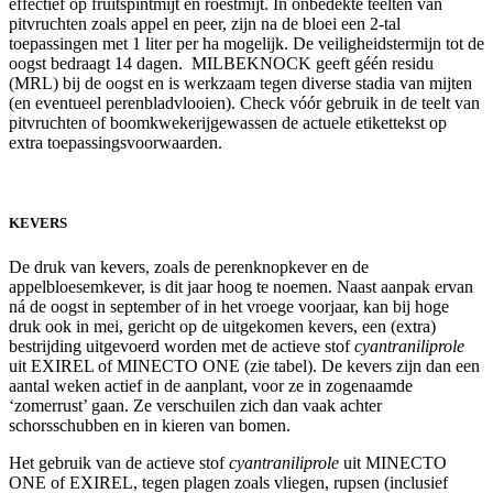
effectief op fruitspintmijt en roestmijt. In onbedekte teelten van
pitvruchten zoals appel en peer, zijn na de bloei een 2-tal
toepassingen met 1 liter per ha mogelijk. De veiligheidstermijn tot de
oogst bedraagt 14 dagen. MILBEKNOCK geeft géén residu
(MRL) bij de oogst en is werkzaam tegen diverse stadia van mijten
(en eventueel perenbladvlooien). Check vóór gebruik in de teelt van
pitvruchten of boomkwekerijgewassen de actuele etikettekst op
extra toepassingsvoorwaarden.
KEVERS
De druk van kevers, zoals de perenknopkever en de
appelbloesemkever, is dit jaar hoog te noemen. Naast aanpak ervan
ná de oogst in september of in het vroege voorjaar, kan bij hoge
druk ook in mei, gericht op de uitgekomen kevers, een (extra)
bestrijding uitgevoerd worden met de actieve stof
cyantraniliprole
uit EXIREL of MINECTO ONE (zie tabel). De kevers zijn dan een
aantal weken actief in de aanplant, voor ze in zogenaamde
‘zomerrust’ gaan. Ze verschuilen zich dan vaak achter
schorsschubben en in kieren van bomen.
Het gebruik van de actieve stof
cyantraniliprole
uit MINECTO
ONE of EXIREL, tegen plagen zoals vliegen, rupsen (inclusief