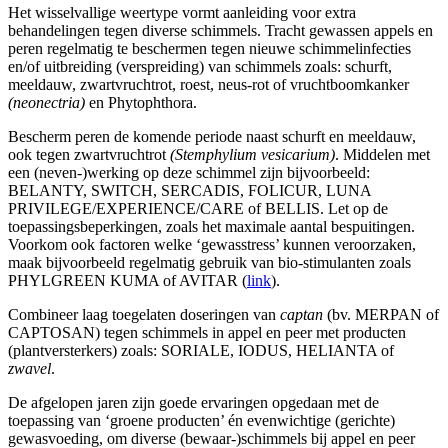
Het wisselvallige weertype vormt aanleiding voor extra
behandelingen tegen diverse schimmels. Tracht gewassen appels en
peren regelmatig te beschermen tegen nieuwe schimmelinfecties
en/of uitbreiding (verspreiding) van schimmels zoals: schurft,
meeldauw, zwartvruchtrot, roest, neus-rot of vruchtboomkanker
(neonectria)
en Phytophthora.
Bescherm peren de komende periode naast schurft en meeldauw,
ook tegen zwartvruchtrot
(Stemphylium vesicarium)
. Middelen met
een (neven-)werking op deze schimmel zijn bijvoorbeeld:
BELANTY, SWITCH, SERCADIS, FOLICUR, LUNA
PRIVILEGE/EXPERIENCE/CARE of BELLIS. Let op de
toepassingsbeperkingen, zoals het maximale aantal bespuitingen.
Voorkom ook factoren welke ‘gewasstress’ kunnen veroorzaken,
maak bijvoorbeeld regelmatig gebruik van bio-stimulanten zoals
PHYLGREEN KUMA of AVITAR (
link
).
Combineer laag toegelaten doseringen van
captan
(bv. MERPAN of
CAPTOSAN) tegen schimmels in appel en peer met producten
(plantversterkers) zoals: SORIALE, IODUS, HELIANTA of
zwavel
.
De afgelopen jaren zijn goede ervaringen opgedaan met de
toepassing van ‘groene producten’ én evenwichtige (gerichte)
gewasvoeding, om diverse (bewaar-)schimmels bij appel en peer