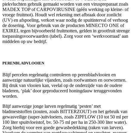
piekvluchten gebruik gemaakt worden van een viruspreparaat zoals
MADEX TOP of CARPOVIRUSINE (géén werking op kleine- of
vroege fruitmot). Houdt wel rekening met afbraak door zonlicht
(UV) en afspoeling, verkort waar nodig de spuitinterval of verhoog
de dosering. Voor gebruik van de producten MINECTO ONE of
EXIREL tegen bijvoorbeeld fruitmotten, gelden in grootfruit strenge
toepassingsvoorwaarden (tabel). Zorg voor een ‘werkvoorraad’ aan
middelen op uw bedrijf.
PERENBLADVLOOIEN
Blijf percelen regelmatig controleren op perenbladvlooien en
aanwezige natuurlijke vijanden, zoals roofwantsen en oorwormen.
Bij druk van vlooien kan, veelal op de onderzijde van de oudere
bladeren, ‘plak’ door geproduceerd honingdauw teruggevonden
worden.
Blijf aanwezige jonge larven regelmatig ‘pesten’ met
bladmeststoffen (zouten, zoals BITTERZOUT) en het gebruik van
gewasveilige (super-)uitvloeiers, zoals ZIPFLOW (10 tot 50 ml per
100 liter spuitvloeistof, bv. 50-75 ml per ha in 250-300 liter water).
Zorg hierbij voor een goede gewasbedekking (raken van larven).
Voorkom de vorming van roetdauwschimmel op vruchten, reageer