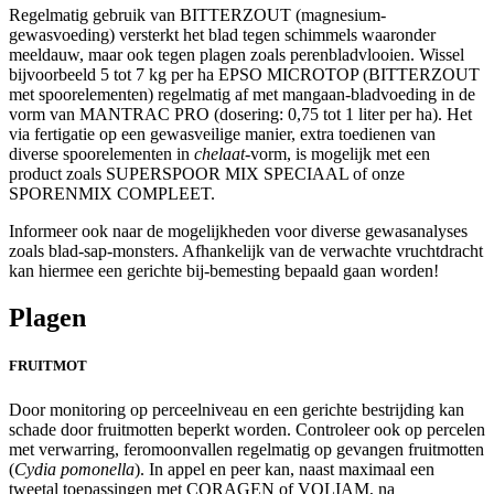
Regelmatig gebruik van BITTERZOUT (magnesium-
gewasvoeding) versterkt het blad tegen schimmels waaronder
meeldauw, maar ook tegen plagen zoals perenbladvlooien. Wissel
bijvoorbeeld 5 tot 7 kg per ha EPSO MICROTOP (BITTERZOUT
met spoorelementen) regelmatig af met mangaan-bladvoeding in de
vorm van MANTRAC PRO (dosering: 0,75 tot 1 liter per ha). Het
via fertigatie op een gewasveilige manier, extra toedienen van
diverse spoorelementen in
chelaat
-vorm, is mogelijk met een
product zoals SUPERSPOOR MIX SPECIAAL of onze
SPORENMIX COMPLEET.
Informeer ook naar de mogelijkheden voor diverse gewasanalyses
zoals blad-sap-monsters. Afhankelijk van de verwachte vruchtdracht
kan hiermee een gerichte bij-bemesting bepaald gaan worden!
Plagen
FRUITMOT
Door monitoring op perceelniveau en een gerichte bestrijding kan
schade door fruitmotten beperkt worden. Controleer ook op percelen
met verwarring, feromoonvallen regelmatig op gevangen fruitmotten
(
Cydia pomonella
). In appel en peer kan, naast maximaal een
tweetal toepassingen met CORAGEN of VOLIAM, na